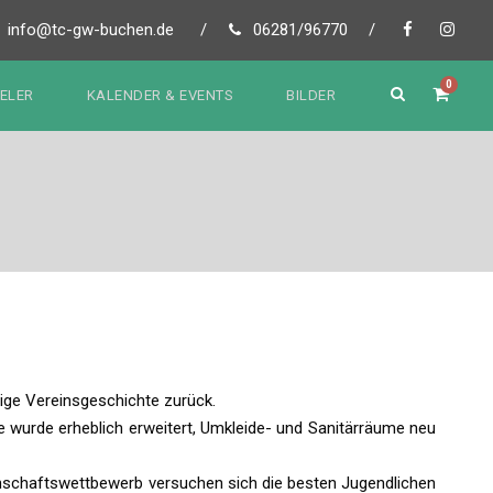
info@tc-gw-buchen.de
/
06281/96770
/
0
IELER
KALENDER & EVENTS
BILDER
rige Vereinsgeschichte zurück.
urde erheblich erweitert, Umkleide- und Sanitärräume neu
nnschaftswettbewerb versuchen sich die besten Jugendlichen