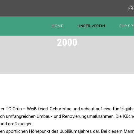
HOME
UNSER VEREIN
FÜR SP
2000
er TC Grün – Weiß feiert Geburtstag und schaut auf eine fünfzigjäh
nach umfangreichen Umbau- und Renovierungsmaßnahmen. Die Küche w
 und großzügiger.
 den sportlichen Höhepunkt des Jubiläumsjahres dar. Bei diesem Ma