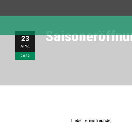
Saisoneröffnu
23
APR.
2022
Liebe Tennisfreunde,