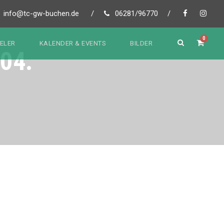
info@tc-gw-buchen.de
/
06281/96770
/
0
IELER
KALENDER & EVENTS
BILDER
.04.