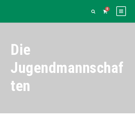
0
Die
Jugendmannschaf
ten