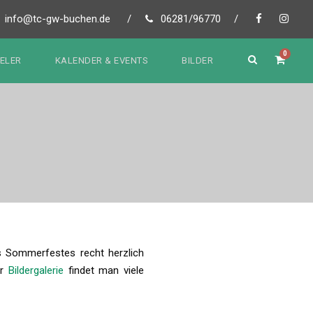
info@tc-gw-buchen.de
/
06281/96770
/
0
IELER
KALENDER & EVENTS
BILDER
s Sommerfestes recht herzlich
er
Bildergalerie
findet man viele