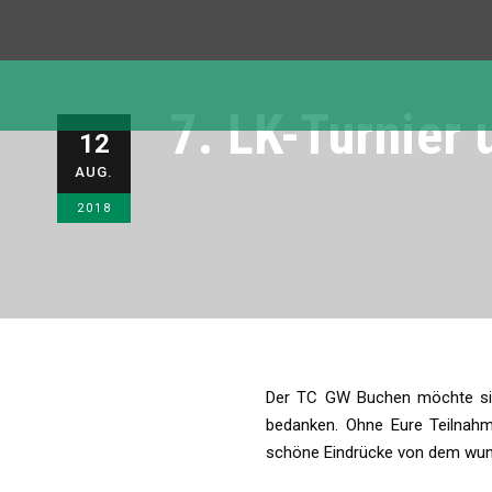
7. LK-Turnier
12
AUG.
2018
Der TC GW Buchen möchte sich
bedanken. Ohne Eure Teilnahm
schöne Eindrücke von dem wun