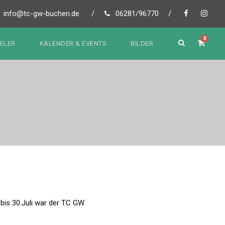
info@tc-gw-buchen.de
/
06281/96770
/
0
IELER
KALENDER & EVENTS
BILDER
bis 30.Juli war der TC GW