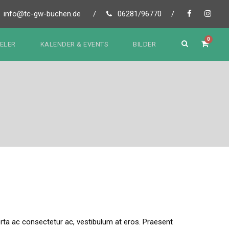
info@tc-gw-buchen.de
/
06281/96770
/
0
IELER
KALENDER & EVENTS
BILDER
 porta ac consectetur ac, vestibulum at eros. Praesent