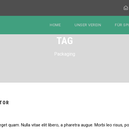
HOME
UNSER VEREIN
FÜR SP
TAG
Packaging
RTOR
 eget quam. Nulla vitae elit libero, a pharetra augue. Morbi leo risus,