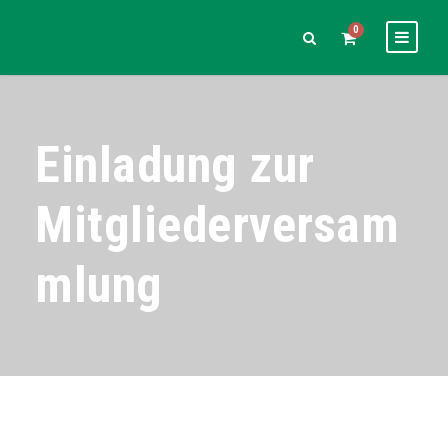
0
Einladung zur
Mitgliederversam
mlung