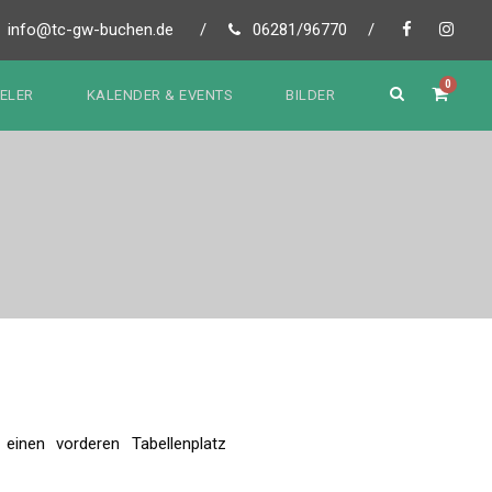
info@tc-gw-buchen.de
/
06281/96770
/
0
IELER
KALENDER & EVENTS
BILDER
inen vorderen Tabellenplatz