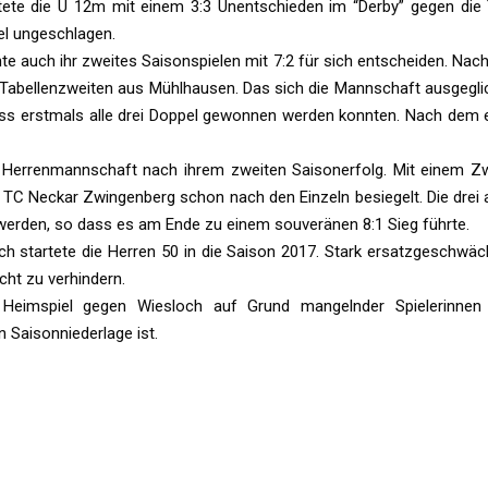
rtete die U 12m mit einem 3:3 Unentschieden im “Derby” gegen di
iel ungeschlagen.
e auch ihr zweites Saisonspielen mit 7:2 für sich entscheiden. Nach
n Tabellenzweiten aus Mühlhausen. Das sich die Mannschaft ausgeglic
dass erstmals alle drei Doppel gewonnen werden konnten. Nach dem e
1. Herrenmannschaft nach ihrem zweiten Saisonerfolg. Mit einem Z
n TC Neckar Zwingenberg schon nach den Einzeln besiegelt. Die drei
t werden, so dass es am Ende zu einem souveränen 8:1 Sieg führte.
ch startete die Herren 50 in die Saison 2017. Stark ersatzgeschwäc
ht zu verhindern.
eimspiel gegen Wiesloch auf Grund mangelnder Spielerinnen 
 Saisonniederlage ist.