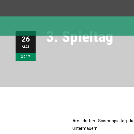
3. Spieltag
26
MAI
2017
Am dritten Saisonspieltag 
untermauern.